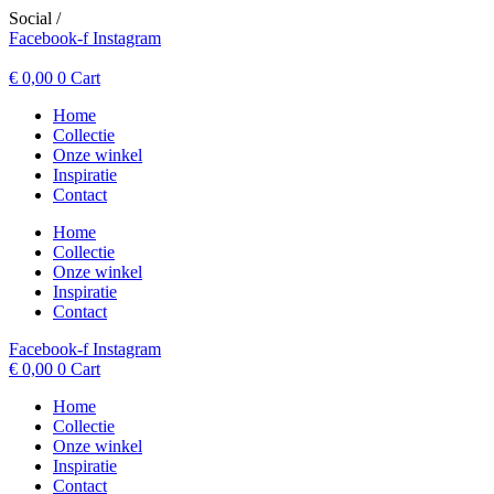
Spring
Social /
naar
Facebook-f
Instagram
de
inhoud
€
0,00
0
Cart
Home
Collectie
Onze winkel
Inspiratie
Contact
Home
Collectie
Onze winkel
Inspiratie
Contact
Facebook-f
Instagram
€
0,00
0
Cart
Home
Collectie
Onze winkel
Inspiratie
Contact