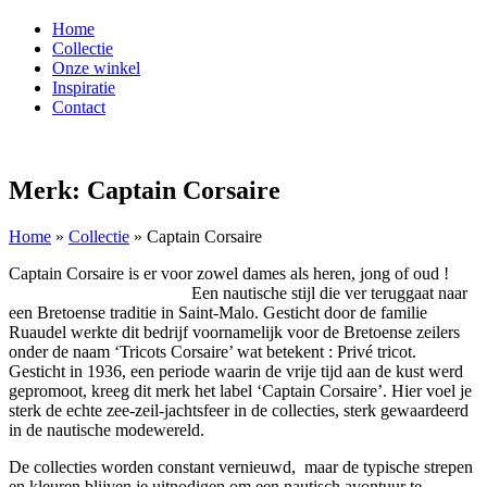
Home
Collectie
Onze winkel
Inspiratie
Contact
Merk: Captain Corsaire
Home
»
Collectie
»
Captain Corsaire
Captain Corsaire is er voor zowel dames als heren, jong of oud !
Een nautische stijl die ver teruggaat naar
een Bretoense traditie in Saint-Malo. Gesticht door de familie
Ruaudel werkte dit bedrijf voornamelijk voor de Bretoense zeilers
onder de naam ‘Tricots Corsaire’ wat betekent : Privé tricot.
Gesticht in 1936, een periode waarin de vrije tijd aan de kust werd
gepromoot, kreeg dit merk het label ‘Captain Corsaire’. Hier voel je
sterk de echte zee-zeil-jachtsfeer in de collecties, sterk gewaardeerd
in de nautische modewereld.
De collecties worden constant vernieuwd, maar de typische strepen
en kleuren blijven je uitnodigen om een nautisch avontuur te