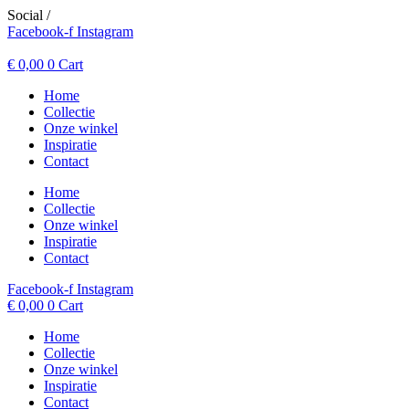
Spring
Social /
naar
Facebook-f
Instagram
de
inhoud
€
0,00
0
Cart
Home
Collectie
Onze winkel
Inspiratie
Contact
Home
Collectie
Onze winkel
Inspiratie
Contact
Facebook-f
Instagram
€
0,00
0
Cart
Home
Collectie
Onze winkel
Inspiratie
Contact