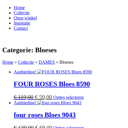
Home
Collectie
Onze winkel
Inspiratie
Contact
Categorie: Bloeses
Home
»
Collectie
»
DAMES
»
Bloeses
Aanbieding!
FOUR ROSES Bloes 8590
Oorspronkelijke
Huidige
Dit
€
119,00
€
59,00
Opties selecteren
product
prijs
prijs
Aanbieding!
heeft
was:
is:
meerdere
four roses Bloes 9043
€ 119,00.
€ 59,00.
variaties.
Deze
Oorspronkelijke
Huidige
Dit
optie
€
139,00
€
69,00
Opties selecteren