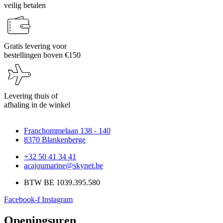
productpagina
veilig betalen
Gratis levering voor
bestellingen boven €150
Levering thuis of
afhaling in de winkel
Franchommelaan 138 - 140
8370 Blankenberge
+32 50 41 34 41
acajoumarine@skynet.be
BTW BE 1039.395.580
Facebook-f
Instagram
Openingsuren