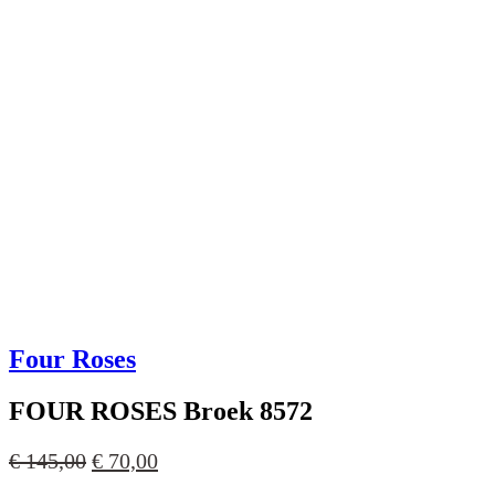
Four Roses
FOUR ROSES Broek 8572
Oorspronkelijke
Huidige
€
145,00
€
70,00
prijs
prijs