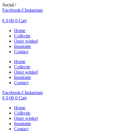
Spring
Social /
naar
Facebook-f
Instagram
de
inhoud
€
0,00
0
Cart
Home
Collectie
Onze winkel
Inspiratie
Contact
Home
Collectie
Onze winkel
Inspiratie
Contact
Facebook-f
Instagram
€
0,00
0
Cart
Home
Collectie
Onze winkel
Inspiratie
Contact