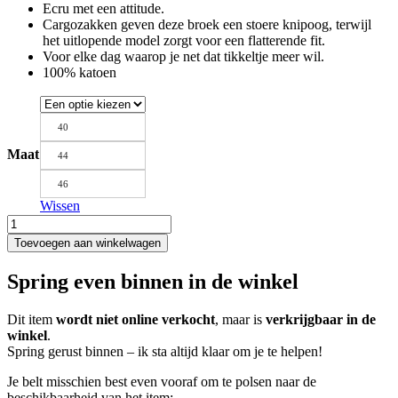
Ecru met een attitude.
was:
is:
Cargozakken geven deze broek een stoere knipoog, terwijl
€ 145,00.
€ 70,00.
het uitlopende model zorgt voor een flatterende fit.
Voor elke dag waarop je net dat tikkeltje meer wil.
100% katoen
40
Maat
44
46
Wissen
FOUR
ROSES
Toevoegen aan winkelwagen
Broek
8572
Spring even binnen in de winkel
aantal
Dit item
wordt niet online verkocht
, maar is
verkrijgbaar in de
winkel
.
Spring gerust binnen – ik sta altijd klaar om je te helpen!
Je belt misschien best even vooraf om te polsen naar de
beschikbaarheid van het item: